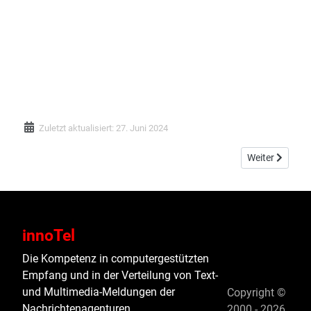
Zuletzt aktualisiert: 27. Juni 2024
Nächster Beitr
Weiter
innoTel
Die Kompetenz in computergestützten
Empfang und in der Verteilung von Text-
und Multimedia-Meldungen der
Copyright ©
Nachrichtenagenturen
2000 - 2026